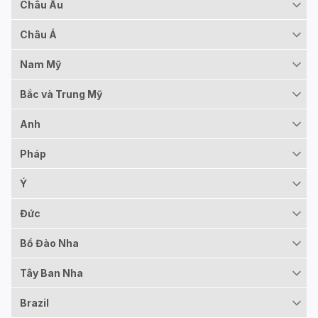
Châu Âu
Châu Á
Nam Mỹ
Bắc và Trung Mỹ
Anh
Pháp
Ý
Đức
Bồ Đào Nha
Tây Ban Nha
Brazil