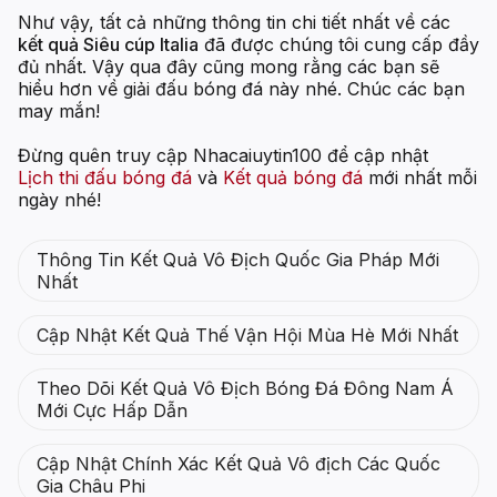
Như vậy, tất cả những thông tin chi tiết nhất về các
kết quả Siêu cúp Italia
đã được chúng tôi cung cấp đầy
đủ nhất. Vậy qua đây cũng mong rằng các bạn sẽ
hiểu hơn về giải đấu bóng đá này nhé. Chúc các bạn
may mắn!
Đừng quên truy cập Nhacaiuytin100 để cập nhật
Lịch thi đấu bóng đá
và
Kết quả bóng đá
mới nhất mỗi
ngày nhé!
Thông Tin Kết Quả Vô Địch Quốc Gia Pháp Mới
Nhất
Cập Nhật Kết Quả Thế Vận Hội Mùa Hè Mới Nhất
Theo Dõi Kết Quả Vô Địch Bóng Đá Đông Nam Á
Mới Cực Hấp Dẫn
Cập Nhật Chính Xác Kết Quả Vô địch Các Quốc
Gia Châu Phi