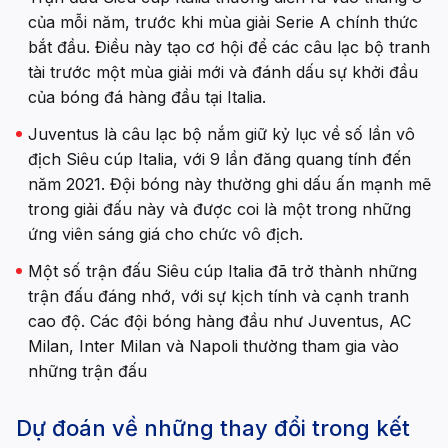
của mỗi năm, trước khi mùa giải Serie A chính thức
bắt đầu. Điều này tạo cơ hội để các câu lạc bộ tranh
tài trước một mùa giải mới và đánh dấu sự khởi đầu
của bóng đá hàng đầu tại Italia.
Juventus là câu lạc bộ nắm giữ kỷ lục về số lần vô
địch Siêu cúp Italia, với 9 lần đăng quang tính đến
năm 2021. Đội bóng này thường ghi dấu ấn mạnh mẽ
trong giải đấu này và được coi là một trong những
ứng viên sáng giá cho chức vô địch.
Một số trận đấu Siêu cúp Italia đã trở thành những
trận đấu đáng nhớ, với sự kịch tính và cạnh tranh
cao độ. Các đội bóng hàng đầu như Juventus, AC
Milan, Inter Milan và Napoli thường tham gia vào
những trận đấu
Dự đoán về những thay đổi trong kết