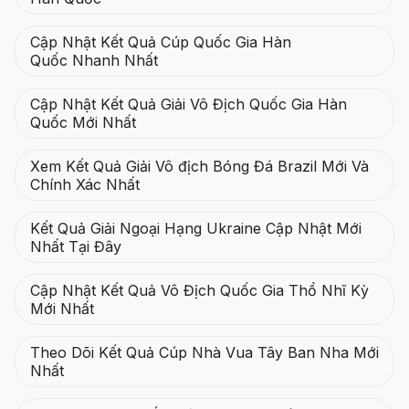
Cập Nhật Kết Quả Cúp Quốc Gia Hàn
Quốc Nhanh Nhất
Cập Nhật Kết Quả Giải Vô Địch Quốc Gia Hàn
Quốc Mới Nhất
Xem Kết Quả Giải Vô địch Bóng Đá Brazil Mới Và
Chính Xác Nhất
Kết Quả Giải Ngoại Hạng Ukraine Cập Nhật Mới
Nhất Tại Đây
Cập Nhật Kết Quả Vô Địch Quốc Gia Thổ Nhĩ Kỳ
Mới Nhất
Theo Dõi Kết Quả Cúp Nhà Vua Tây Ban Nha Mới
Nhất