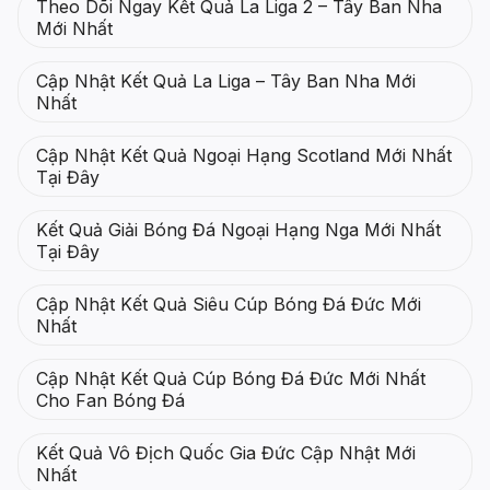
Theo Dõi Ngay Kết Quả La Liga 2 – Tây Ban Nha
Mới Nhất
Cập Nhật Kết Quả La Liga – Tây Ban Nha Mới
Nhất
Cập Nhật Kết Quả Ngoại Hạng Scotland Mới Nhất
Tại Đây
Kết Quả Giải Bóng Đá Ngoại Hạng Nga Mới Nhất
Tại Đây
Cập Nhật Kết Quả Siêu Cúp Bóng Đá Đức Mới
Nhất
Cập Nhật Kết Quả Cúp Bóng Đá Đức Mới Nhất
Cho Fan Bóng Đá
Kết Quả Vô Địch Quốc Gia Đức Cập Nhật Mới
Nhất