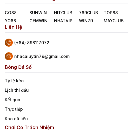
GO88
SUNWIN
HITCLUB
789CLUB
TOP88
YO88
GEMWIN
NHATVIP
WIN79
MAYCLUB
Liên Hệ
(+84) 898117072
nhacaiuytin79@gmail.com
Bóng Đá Số
Tỷ lệ kèo
Lịch thi đấu
Kết quả
Trực tiếp
Kho dữ liệu
Chơi Có Trách Nhiệm