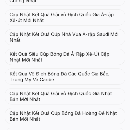
Chóng Nhất
Cập Nhật Kết Quả Giải Vô Địch Quốc Gia Ả-rập
Xê-út Mới Nhất
Cập Nhật Kết Quả Cúp Nhà Vua Ả-rập Saudi Mới
Nhất
Kết Quả Siêu Cúp Bóng Đá Ả-Rập Xê-Út Cập
Nhật Mới Nhất
Kết Quả Vô Địch Bóng Đá Các Quốc Gia Bắc,
Trung Mỹ Và Caribe
Cập Nhật Kết Quả Giải Vô Địch Quốc Gia Nhật
Bản Mới Nhất
Cập Nhật Kết Quả Cúp Bóng Đá Hoàng Đế Nhật
Bản Mới Nhất