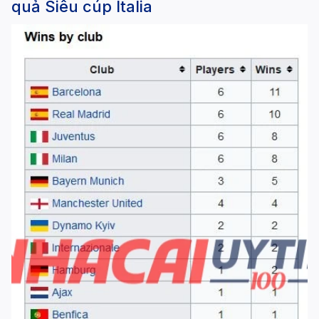
quả Siêu cúp Italia