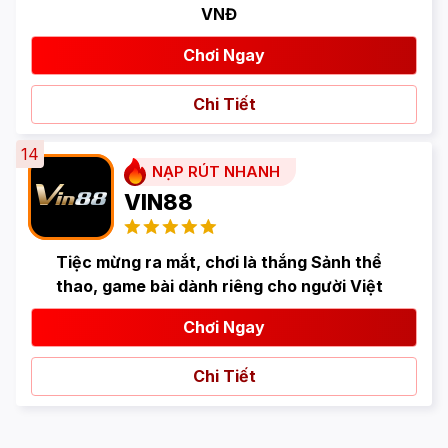
VNĐ
Chơi Ngay
Chi Tiết
14
NẠP RÚT NHANH
VIN88
Tiệc mừng ra mắt, chơi là thắng Sảnh thể
thao, game bài dành riêng cho người Việt
Chơi Ngay
Chi Tiết