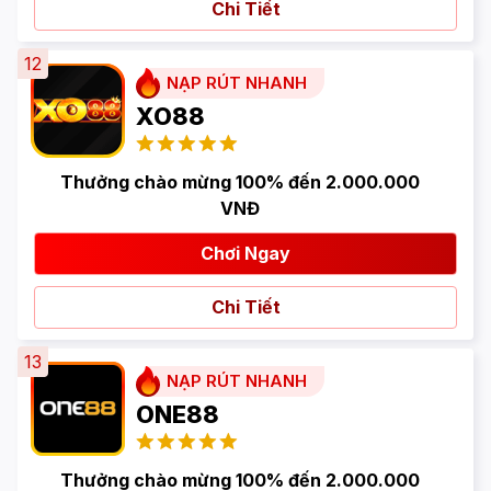
Chi Tiết
12
NẠP RÚT NHANH
XO88
Thưởng chào mừng 100% đến 2.000.000
VNĐ
Chơi Ngay
Chi Tiết
13
NẠP RÚT NHANH
ONE88
Thưởng chào mừng 100% đến 2.000.000