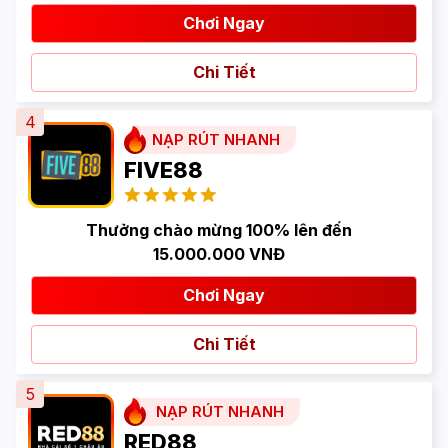
Chơi Ngay
Chi Tiết
4
NẠP RÚT NHANH
FIVE88
Thưởng chào mừng 100% lên đến
15.000.000 VNĐ
Chơi Ngay
Chi Tiết
5
NẠP RÚT NHANH
RED88