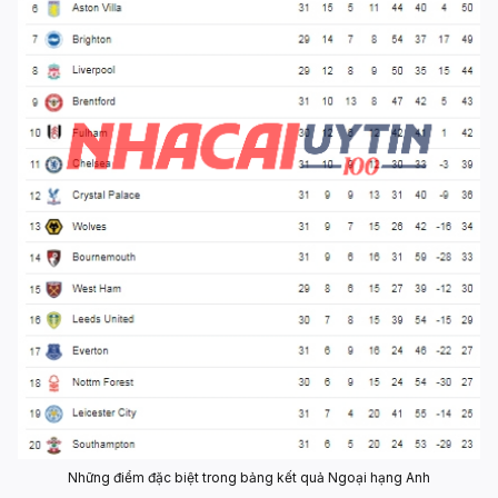
Những điểm đặc biệt trong bảng kết quả Ngoại hạng Anh