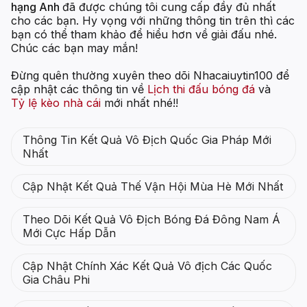
hạng Anh
đã được chúng tôi cung cấp đầy đủ nhất
cho các bạn. Hy vọng với những thông tin trên thì các
bạn có thể tham khảo để hiểu hơn về giải đấu nhé.
Chúc các bạn may mắn!
Đừng quên thường xuyên theo dõi Nhacaiuytin100 để
cập nhật các thông tin về
Lịch thi đấu bóng đá
và
Tỷ lệ kèo nhà cái
mới nhất nhé!!
Thông Tin Kết Quả Vô Địch Quốc Gia Pháp Mới
Nhất
Cập Nhật Kết Quả Thế Vận Hội Mùa Hè Mới Nhất
Theo Dõi Kết Quả Vô Địch Bóng Đá Đông Nam Á
Mới Cực Hấp Dẫn
Cập Nhật Chính Xác Kết Quả Vô địch Các Quốc
Gia Châu Phi