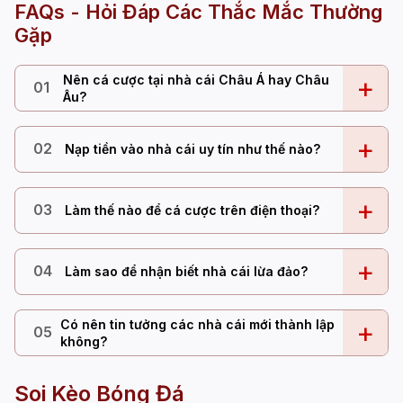
FAQs - Hỏi Đáp Các Thắc Mắc Thường
Gặp
Nên cá cược tại nhà cái Châu Á hay Châu
+
01
Âu?
+
02
Nạp tiền vào nhà cái uy tín như thế nào?
+
03
Làm thế nào để cá cược trên điện thoại?
+
04
Làm sao để nhận biết nhà cái lừa đảo?
Có nên tin tưởng các nhà cái mới thành lập
+
05
không?
Soi Kèo Bóng Đá