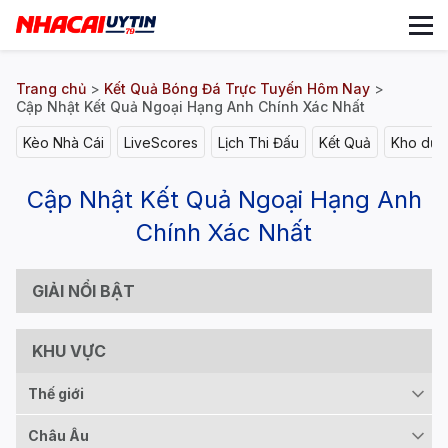
Trang chủ
>
Kết Quả Bóng Đá Trực Tuyến Hôm Nay
>
Cập Nhật Kết Quả Ngoại Hạng Anh Chính Xác Nhất
Kèo Nhà Cái
LiveScores
Lịch Thi Đấu
Kết Quả
Kho dữ l
Cập Nhật Kết Quả Ngoại Hạng Anh
Chính Xác Nhất
GIẢI NỔI BẬT
KHU VỰC
Thế giới
Châu Âu