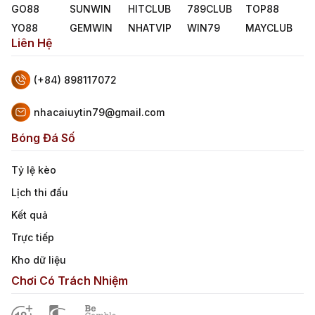
GO88
SUNWIN
HITCLUB
789CLUB
TOP88
YO88
GEMWIN
NHATVIP
WIN79
MAYCLUB
Liên Hệ
(+84) 898117072
nhacaiuytin79@gmail.com
Bóng Đá Số
Tỷ lệ kèo
Lịch thi đấu
Kết quả
Trực tiếp
Kho dữ liệu
Chơi Có Trách Nhiệm