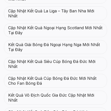
Cập Nhật Kết Quả La Liga – Tây Ban Nha Mới
Nhất
Cập Nhật Kết Quả Ngoại Hạng Scotland Mới Nhất
Tại Đây
Kết Quả Giải Bóng Đá Ngoại Hạng Nga Mới Nhất
Tại Đây
Cập Nhật Kết Quả Siêu Cúp Bóng Đá Đức Mới
Nhất
Cập Nhật Kết Quả Cúp Bóng Đá Đức Mới Nhất
Cho Fan Bóng Đá
Kết Quả Vô Địch Quốc Gia Đức Cập Nhật Mới
Nhất