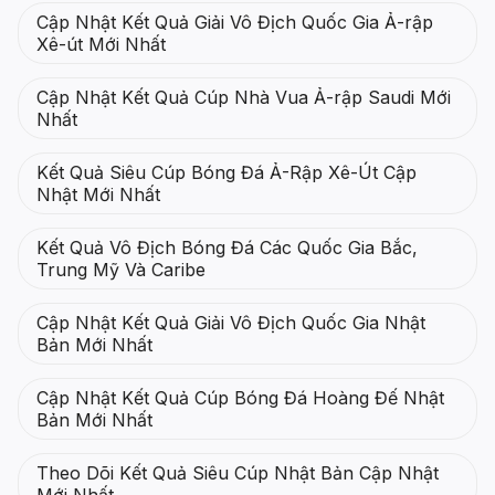
Cập Nhật Kết Quả Giải Vô Địch Quốc Gia Ả-rập
Xê-út Mới Nhất
Cập Nhật Kết Quả Cúp Nhà Vua Ả-rập Saudi Mới
Nhất
Kết Quả Siêu Cúp Bóng Đá Ả-Rập Xê-Út Cập
Nhật Mới Nhất
Kết Quả Vô Địch Bóng Đá Các Quốc Gia Bắc,
Trung Mỹ Và Caribe
Cập Nhật Kết Quả Giải Vô Địch Quốc Gia Nhật
Bản Mới Nhất
Cập Nhật Kết Quả Cúp Bóng Đá Hoàng Đế Nhật
Bản Mới Nhất
Theo Dõi Kết Quả Siêu Cúp Nhật Bản Cập Nhật
Mới Nhất