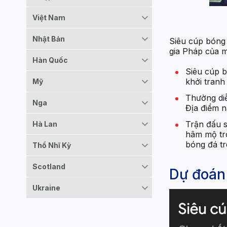
Việt Nam
Nhật Bản
Siêu cúp bóng 
gia Pháp của m
Hàn Quốc
Siêu cúp b
khởi tranh
Mỹ
Thường diễ
Nga
Địa điểm 
Trận đấu s
Hà Lan
hâm mộ tro
bóng đá tr
Thổ Nhĩ Kỳ
Scotland
Dự đoán 
Ukraine