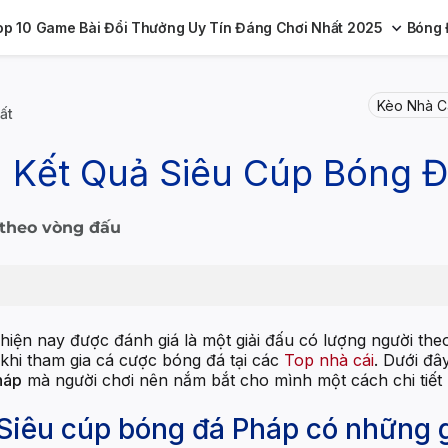
op 10 Game Bài Đổi Thưởng Uy Tín Đáng Chơi Nhất 2025
Bóng 
Kèo Nhà C
ất
 Kết Quả Siêu Cúp Bóng Đ
theo vòng đấu
iện nay được đánh giá là một giải đấu có lượng người theo d
hi tham gia cá cược bóng đá tại các
Top nhà cái
.
Dưới đây
háp
mà người chơi nên nắm bắt cho mình một cách chi tiết 
Siêu cúp bóng đá Pháp có những g