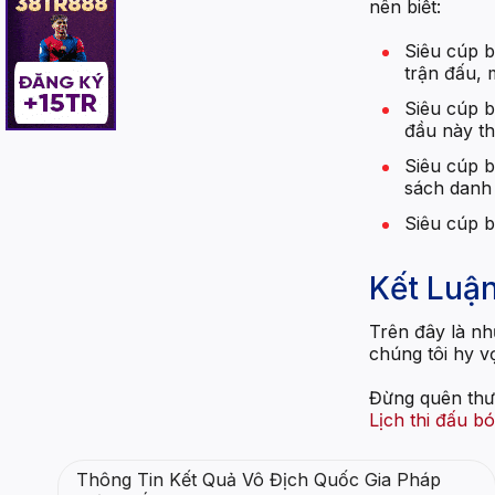
nên biết:
Siêu cúp b
trận đấu, 
Siêu cúp b
đầu này th
Siêu cúp b
sách danh
Siêu cúp b
Kết Luậ
Trên đây là nh
chúng tôi hy v
Đừng quên thườ
Lịch thi đấu b
Thông Tin Kết Quả Vô Địch Quốc Gia Pháp