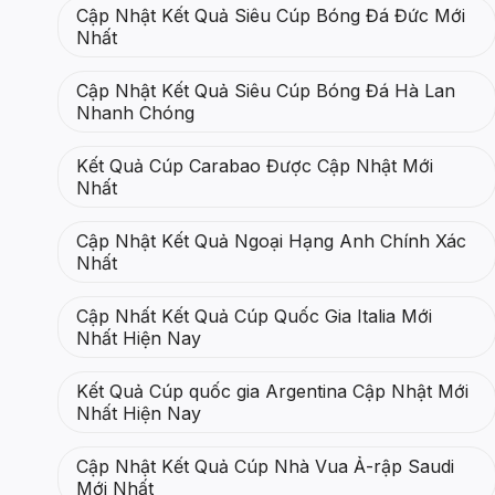
Cập Nhật Kết Quả Siêu Cúp Bóng Đá Đức Mới
Nhất
Cập Nhật Kết Quả Siêu Cúp Bóng Đá Hà Lan
Nhanh Chóng
Kết Quả Cúp Carabao Được Cập Nhật Mới
Nhất
Cập Nhật Kết Quả Ngoại Hạng Anh Chính Xác
Nhất
Cập Nhất Kết Quả Cúp Quốc Gia Italia Mới
Nhất Hiện Nay
Kết Quả Cúp quốc gia Argentina Cập Nhật Mới
Nhất Hiện Nay
Cập Nhật Kết Quả Cúp Nhà Vua Ả-rập Saudi
Mới Nhất