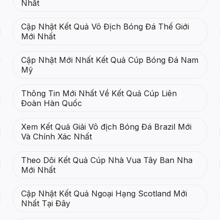
Nhất
Cập Nhật Kết Quả Vô Địch Bóng Đá Thế Giới
Mới Nhất
Cập Nhật Mới Nhất Kết Quả Cúp Bóng Đá Nam
Mỹ
Thông Tin Mới Nhất Về Kết Quả Cúp Liên
Đoàn Hàn Quốc
Xem Kết Quả Giải Vô địch Bóng Đá Brazil Mới
Và Chính Xác Nhất
Theo Dõi Kết Quả Cúp Nhà Vua Tây Ban Nha
Mới Nhất
Cập Nhật Kết Quả Ngoại Hạng Scotland Mới
Nhất Tại Đây