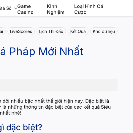
Game
Kinh
Loại Hình Cá
Đá Số
Casino
Nghiệm
Cược
ái
LiveScores
Lịch Thi Đấu
Kết Quả
Kho dữ liệu
á Pháp Mới Nhất
õi nhiều bậc nhất thế giới hiện nay. Đặc biệt là
 là những thông tin đặc biệt của các
kết quả Siêu
nhất nhé!
ì đặc biệt?