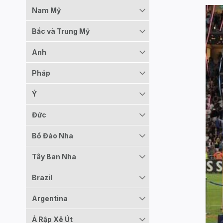
Nam Mỹ
Bắc và Trung Mỹ
Anh
Pháp
Ý
Đức
Bồ Đào Nha
Tây Ban Nha
Brazil
Argentina
Ả Rập Xê Út