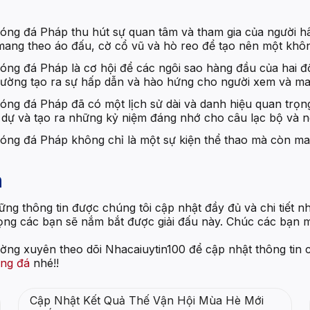
óng đá Pháp thu hút sự quan tâm và tham gia của người h
mang theo áo đấu, cờ cổ vũ và hò reo để tạo nên một khô
óng đá Pháp là cơ hội để các ngôi sao hàng đầu của hai đ
ường tạo ra sự hấp dẫn và hào hứng cho người xem và man
óng đá Pháp đã có một lịch sử dài và danh hiệu quan trọn
 dự và tạo ra những kỷ niệm đáng nhớ cho câu lạc bộ và 
óng đá Pháp không chỉ là một sự kiện thể thao mà còn man
n
ững thông tin được chúng tôi cập nhật đầy đủ và chi tiết n
ọng các bạn sẽ nắm bắt được giải đấu này. Chúc các bạn 
ng xuyên theo dõi Nhacaiuytin100 để cập nhật thông tin ch
óng đá
nhé!!
Cập Nhật Kết Quả Thế Vận Hội Mùa Hè Mới