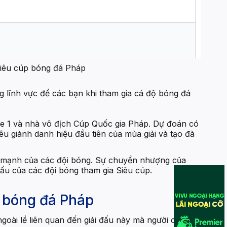
Siêu cúp bóng đá Pháp
 lĩnh vực để các bạn khi tham gia cá độ bóng đá
ue 1 và nhà vô địch Cúp Quốc gia Pháp. Dự đoán có
êu giành danh hiệu đầu tiên của mùa giải và tạo đà
ức mạnh của các đội bóng. Sự chuyển nhượng của
ấu của các đội bóng tham gia Siêu cúp.
p bóng đá Pháp
ngoài lề liên quan đến giải đấu này mà người chơi