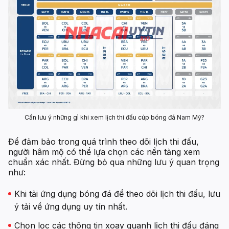
Cần lưu ý những gì khi xem lịch thi đấu cúp bóng đá Nam Mỹ?
Để đảm bảo trong quá trình theo dõi lịch thi đấu,
người hâm mộ có thể lựa chọn các nền tảng xem
chuẩn xác nhất. Đừng bỏ qua những lưu ý quan trọng
như:
Khi tải ứng dụng bóng đá để theo dõi lịch thi đấu, lưu
ý tải về ứng dụng uy tín nhất.
Chọn lọc các thông tin xoay quanh lịch thi đấu đáng