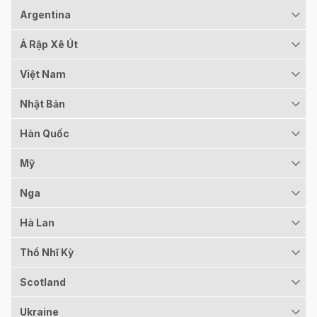
Argentina
Ả Rập Xê Út
Việt Nam
Nhật Bản
Hàn Quốc
Mỹ
Nga
Hà Lan
Thổ Nhĩ Kỳ
Scotland
Ukraine