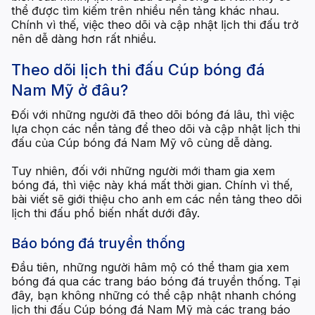
thể được tìm kiếm trên nhiều nền tảng khác nhau.
Chính vì thế, việc theo dõi và cập nhật lịch thi đấu trở
nên dễ dàng hơn rất nhiều.
Theo dõi lịch thi đấu Cúp bóng đá
Nam Mỹ ở đâu?
Đối với những người đã theo dõi bóng đá lâu, thì việc
lựa chọn các nền tảng để theo dõi và cập nhật lịch thi
đấu của Cúp bóng đá Nam Mỹ vô cùng dễ dàng.
Tuy nhiên, đối với những người mới tham gia xem
bóng đá, thì việc này khá mất thời gian. Chính vì thế,
bài viết sẽ giới thiệu cho anh em các nền tảng theo dõi
lịch thi đấu phổ biến nhất dưới đây.
Báo bóng đá truyền thống
Đầu tiên, những người hâm mộ có thể tham gia xem
bóng đá qua các trang báo bóng đá truyền thống. Tại
đây, bạn không những có thể cập nhật nhanh chóng
lịch thi đấu Cúp bóng đá Nam Mỹ mà các trang báo