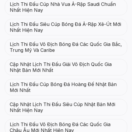
Lịch Thi Đấu Cúp Nhà Vua Ả-Rập Saudi Chuẩn
Nhất Hiện Nay
Lịch Thi Đấu Siêu Cúp Bóng Đá Ả-Rập Xê-Út Mới
Nhất Hiện Nay
Lịch Thi Đấu Vô Địch Bóng Đá Các Quốc Gia Bắc,
Trung Mỹ Và Caribe
Cập Nhật Lịch Thi Đấu Giải Vô Địch Quốc Gia
Nhật Bản Mới Nhất
Lịch Thi Đấu Cúp Bóng Đá Hoàng Đế Nhật Bản
Mới Nhất
Cập Nhật Lịch Thi Đấu Siêu Cúp Nhật Bản Mới
Nhất Hiện Nay
Lịch Thi Đấu Vô Địch Bóng Đá Các Quốc Gia
Châu Âu Mới Nhất Hiện Nay