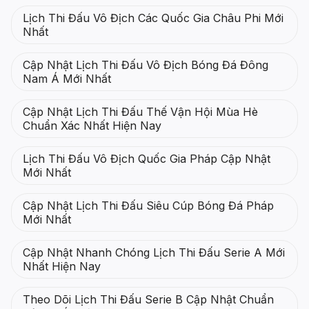
Lịch Thi Đấu Vô Địch Các Quốc Gia Châu Phi Mới
Nhất
Cập Nhật Lịch Thi Đấu Vô Địch Bóng Đá Đông
Nam Á Mới Nhất
Cập Nhật Lịch Thi Đấu Thế Vận Hội Mùa Hè
Chuẩn Xác Nhất Hiện Nay
Lịch Thi Đấu Vô Địch Quốc Gia Pháp Cập Nhật
Mới Nhất
Cập Nhật Lịch Thi Đấu Siêu Cúp Bóng Đá Pháp
Mới Nhất
Cập Nhật Nhanh Chóng Lịch Thi Đấu Serie A Mới
Nhất Hiện Nay
Theo Dõi Lịch Thi Đấu Serie B Cập Nhật Chuẩn