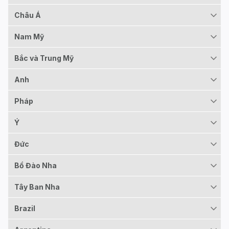
Châu Á
Nam Mỹ
Bắc và Trung Mỹ
Anh
Pháp
Ý
Đức
Bồ Đào Nha
Tây Ban Nha
Brazil