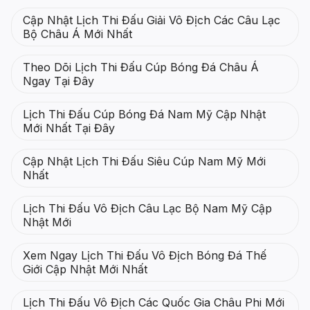
Cập Nhật Lịch Thi Đấu Giải Vô Địch Các Câu Lạc
Bộ Châu Á Mới Nhất
Theo Dõi Lịch Thi Đấu Cúp Bóng Đá Châu Á
Ngay Tại Đây
Lịch Thi Đấu Cúp Bóng Đá Nam Mỹ Cập Nhật
Mới Nhất Tại Đây
Cập Nhật Lịch Thi Đấu Siêu Cúp Nam Mỹ Mới
Nhất
Lịch Thi Đấu Vô Địch Câu Lạc Bộ Nam Mỹ Cập
Nhật Mới
Xem Ngay Lịch Thi Đấu Vô Địch Bóng Đá Thế
Giới Cập Nhật Mới Nhất
Lịch Thi Đấu Vô Địch Các Quốc Gia Châu Phi Mới