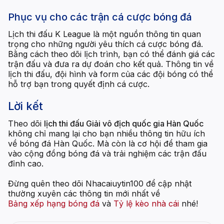
Phục vụ cho các trận cá cược bóng đá
Lịch thi đấu K League là một nguồn thông tin quan
trọng cho những người yêu thích cá cược bóng đá.
Bằng cách theo dõi lịch trình, bạn có thể đánh giá các
trận đấu và đưa ra dự đoán cho kết quả. Thông tin về
lịch thi đấu, đội hình và form của các đội bóng có thể
hỗ trợ bạn trong quyết định cá cược.
Lời kết
Theo dõi
lịch thi đấu Giải vô địch quốc gia Hàn Quốc
không chỉ mang lại cho bạn nhiều thông tin hữu ích
về bóng đá Hàn Quốc. Mà còn là cơ hội để tham gia
vào cộng đồng bóng đá và trải nghiệm các trận đấu
đỉnh cao.
Đừng quên theo dõi Nhacaiuytin100 để cập nhật
thường xuyên các thông tin mới nhất về
Bảng xếp hạng bóng đá
và
Tỷ lệ kèo nhà cái
nhé!