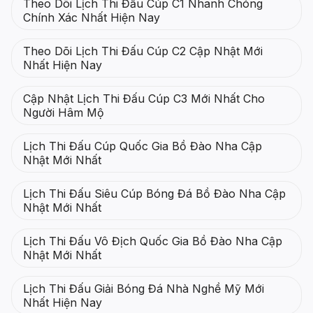
Theo Dõi Lịch Thi Đấu Cúp C1 Nhanh Chóng
Chính Xác Nhất Hiện Nay
Theo Dõi Lịch Thi Đấu Cúp C2 Cập Nhật Mới
Nhất Hiện Nay
Cập Nhật Lịch Thi Đấu Cúp C3 Mới Nhất Cho
Người Hâm Mộ
Lịch Thi Đấu Cúp Quốc Gia Bồ Đào Nha Cập
Nhật Mới Nhất
Lịch Thi Đấu Siêu Cúp Bóng Đá Bồ Đào Nha Cập
Nhật Mới Nhất
Lịch Thi Đấu Vô Địch Quốc Gia Bồ Đào Nha Cập
Nhật Mới Nhất
Lịch Thi Đấu Giải Bóng Đá Nhà Nghề Mỹ Mới
Nhất Hiện Nay