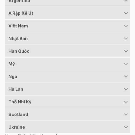
Argentina
Ả Rập Xê Út
Việt Nam
Nhật Bản
Hàn Quốc
Mỹ
Nga
Hà Lan
Thổ Nhĩ Kỳ
Scotland
Ukraine