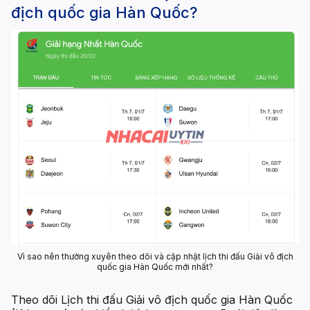
địch quốc gia Hàn Quốc?
Vì sao nên thường xuyên theo dõi và cập nhật lịch thi đấu Giải vô địch
quốc gia Hàn Quốc mới nhất?
Theo dõi Lịch thi đấu Giải vô địch quốc gia Hàn Quốc