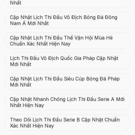
Nhất
Cập Nhật Lịch Thi Đấu Vô Địch Bóng Đá Đông
Nam Á Mới Nhất
Cập Nhật Lịch Thi Đấu Thế Vận Hội Mùa Hè
Chuẩn Xác Nhất Hiện Nay
Lịch Thi Đấu Vô Địch Quốc Gia Pháp Cập Nhật
Mới Nhất
Cập Nhật Lịch Thi Đấu Siêu Cúp Bóng Đá Pháp
Mới Nhất
Cập Nhật Nhanh Chóng Lịch Thi Đấu Serie A Mới
Nhất Hiện Nay
Theo Dõi Lịch Thi Đấu Serie B Cập Nhật Chuẩn
Xác Nhất Hiện Nay