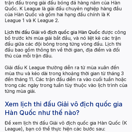
trận đấu trong giải đấu bóng đá hàng năm của Hàn
Quốc. K League là giải đấu chuyên nghiệp hàng đầu
của Hàn Quốc và gồm hai hạng đấu chính là K
League 1 và K League 2.
Lịch thi đấu Giải vô địch quốc gia Hàn Quốc
được công
bố trước khi mùa giải bắt đầu, và nó liệt kê các trận
đấu giữa các đội bóng trong từng vòng đấu. Lịch thi
đấu bao gồm thông tin về thời gian, địa điểm và đối
thủ của mỗi trận đấu.
Giải đấu K League thường diễn ra từ mùa xuân đến
mùa thu và kéo dài trong khoảng thời gian từ tháng 3
đến tháng 11. Các trận đấu diễn ra vào cuối tuần hoặc
trong các ngày trong tuần tùy thuộc vào lịch trình của
từng mùa giải.
Xem lịch thi đấu Giải vô địch quốc gia
Hàn Quốc như thế nào?
Để xem lịch thi đấu Giải vô địch quốc gia Hàn Quốc (K
League), bạn có thể thực hiện các bước sau: