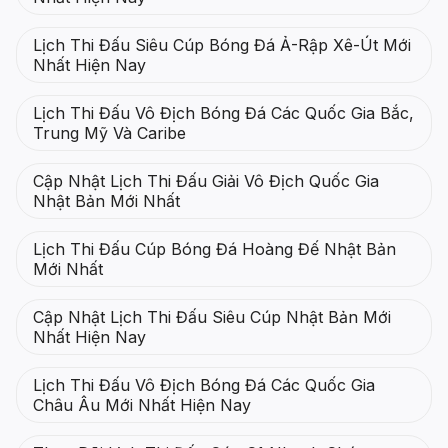
Lịch Thi Đấu Siêu Cúp Bóng Đá Ả-Rập Xê-Út Mới
Nhất Hiện Nay
Lịch Thi Đấu Vô Địch Bóng Đá Các Quốc Gia Bắc,
Trung Mỹ Và Caribe
Cập Nhật Lịch Thi Đấu Giải Vô Địch Quốc Gia
Nhật Bản Mới Nhất
Lịch Thi Đấu Cúp Bóng Đá Hoàng Đế Nhật Bản
Mới Nhất
Cập Nhật Lịch Thi Đấu Siêu Cúp Nhật Bản Mới
Nhất Hiện Nay
Lịch Thi Đấu Vô Địch Bóng Đá Các Quốc Gia
Châu Âu Mới Nhất Hiện Nay