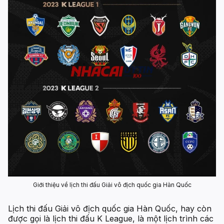
Giới thiệu về lịch thi đấu Giải vô địch quốc gia Hàn Quốc
Lịch thi đấu Giải vô địch quốc gia Hàn Quốc, hay còn
được gọi là lịch thi đấu K League, là một lịch trình các