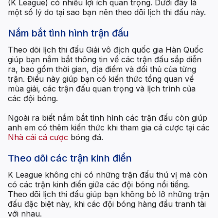
(K League) có nhiều lợi ích quan trọng. Dưới đây là
một số lý do tại sao bạn nên theo dõi lịch thi đấu này.
Nắm bắt tình hình trận đấu
Theo dõi lịch thi đấu Giải vô địch quốc gia Hàn Quốc
giúp bạn nắm bắt thông tin về các trận đấu sắp diễn
ra, bao gồm thời gian, địa điểm và đối thủ của từng
trận. Điều này giúp bạn có kiến thức tổng quan về
mùa giải, các trận đấu quan trọng và lịch trình của
các đội bóng.
Ngoài ra biết nắm bắt tình hình các trận đấu còn giúp
anh em có thêm kiến thức khi tham gia cá cược tại các
Nhà cái cá cược
bóng đá.
Theo dõi các trận kinh điển
K League không chỉ có những trận đấu thú vị mà còn
có các trận kinh điển giữa các đội bóng nổi tiếng.
Theo dõi lịch thi đấu giúp bạn không bỏ lỡ những trận
đấu đặc biệt này, khi các đội bóng hàng đầu tranh tài
với nhau.