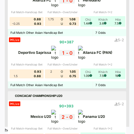
1
-
0
Alianza FC
Herediano
Full Match-Handicap Bet
Full Match--Over/Under
Full Match-1x2
0.88
1.75
O
1.08
Chủ
Khách
Hòa
1.44
3.6
7.5
-0.25
0.93
U
0.73
Full Match Other Asian Handicap Bet
7
Odds
5
-
2
Live
90+387
'
1
-
0
Deportivo Saprissa
Alianza FC (PAN)
Full Match-Handicap Bet
Full Match--Over/Under
Full Match-1x2
0.93
2
O
1.05
Chủ
Khách
Hòa
1.09
7.5
19
1.5
0.88
U
0.75
Full Match Other Asian Handicap Bet
7
Odds
CONCACAF CHAMPIONSHIP U20
5
-
2
Live
90+393
'
2
-
0
Mexico U20
Panama U20
Full Match-Handicap Bet
Full Match--Over/Under
Full Match-1x2
heloo