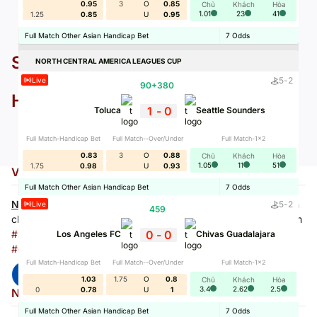
0.95
3
O
0.85
Chủ
Khách
Hòa
1.01
23
41
1.25
0.85
U
0.95
Full Match Other Asian Handicap Bet
7
Odds
Soi Kèo Bóng Đá
NORTH CENTRAL AMERICA LEAGUES CUP
5
-
2
Live
90+380
'
Hướng Dẫn Cá Cược
1
-
0
Toluca
Seattle Sounders
Full Match-Handicap Bet
Full Match--Over/Under
Full Match-1x2
0.83
3
O
0.88
Chủ
Khách
Hòa
1.05
11
51
1.75
0.98
U
0.93
Về Chúng Tôi
Full Match Other Asian Handicap Bet
7
Odds
Nhà Cái Uy Tín 79
là chuyên trang đánh giá top nhà cái uy tín
5
-
2
Live
459
'
chất lượng từ những chuyên gia cá cược bóng đá tại Việt Nam
#soulseekqtnet
#nhacaiuytin79
0
-
#nhacaiuytin
0
Los Angeles FC
Chivas Guadalajara
#gamebaidoithuong
Full Match-Handicap Bet
Full Match--Over/Under
Full Match-1x2
1.03
1.75
O
0.8
Chủ
Khách
Hòa
3.4
2.62
2.5
0
0.78
U
1
Nhà Cái Uy Tín
Full Match Other Asian Handicap Bet
7
Odds