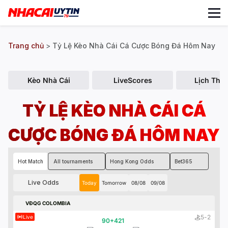
Trang chủ
>
Tỷ Lệ Kèo Nhà Cái Cá Cược Bóng Đá Hôm Nay
Kèo Nhà Cái
LiveScores
Lịch Thi 
TỶ LỆ KÈO NHÀ CÁI CÁ
CƯỢC BÓNG ĐÁ HÔM NAY
Hot Match
All tournaments
Hong Kong Odds
Bet365
Live Odds
Today
Tomorrow
08/08
09/08
VĐQG COLOMBIA
5
-
2
Live
90+421
'