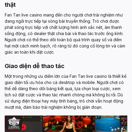
thật
Fan Tan live casino mang đến cho người chơi trải nghiệm như
đang ngồi trực tiếp tại sòng bài truyền thống. Trò chơi được
phát sóng trực tiếp với chất lượng hình ảnh sắc nét, âm thanh
sống động, có dealer thật chia bài và thao tác trước ống kính.
Người chơi có thể theo dõi toàn bộ quá trình quay số và đếm
hạt một cách minh bạch, rõ ràng từ đó củng cố lòng tin và cảm
giác an toàn khi đặt cược.
Giao diện dễ thao tác
Một trong những ưu điểm lớn của Fan Tan live casino là thiết kế
giao diện tối ưu hóa cho cả desktop và mobile. Người chơi có
thể dễ dàng theo dõi bảng kết quả, lựa chọn loại cược, xem
lịch sử đặt cược và thao tác nhanh chóng mà không bị rối. Dù
sử dụng điện thoại hay máy tính bảng, trò chơi vẫn hoạt động
mượt mà, đảm bảo trải nghiệm không bị gián đoạn.