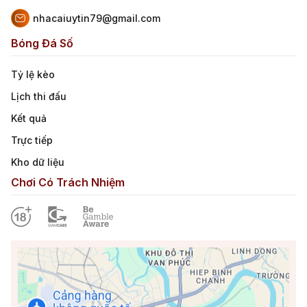
nhacaiuytin79@gmail.com
Bóng Đá Số
Tỷ lệ kèo
Lịch thi đấu
Kết quả
Trực tiếp
Kho dữ liệu
Chơi Có Trách Nhiệm