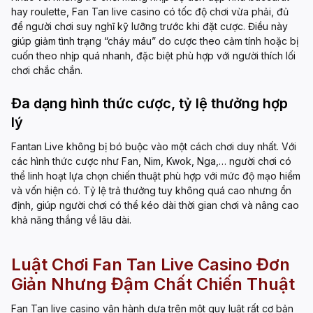
hay roulette, Fan Tan live casino có tốc độ chơi vừa phải, đủ
để người chơi suy nghĩ kỹ lưỡng trước khi đặt cược. Điều này
giúp giảm tình trạng “cháy máu” do cược theo cảm tính hoặc bị
cuốn theo nhịp quá nhanh, đặc biệt phù hợp với người thích lối
chơi chắc chắn.
Đa dạng hình thức cược, tỷ lệ thưởng hợp
lý
Fantan Live không bị bó buộc vào một cách chơi duy nhất. Với
các hình thức cược như Fan, Nim, Kwok, Nga,… người chơi có
thể linh hoạt lựa chọn chiến thuật phù hợp với mức độ mạo hiểm
và vốn hiện có. Tỷ lệ trả thưởng tuy không quá cao nhưng ổn
định, giúp người chơi có thể kéo dài thời gian chơi và nâng cao
khả năng thắng về lâu dài.
Luật Chơi Fan Tan Live Casino Đơn
Giản Nhưng Đậm Chất Chiến Thuật
Fan Tan live casino vận hành dựa trên một quy luật rất cơ bản