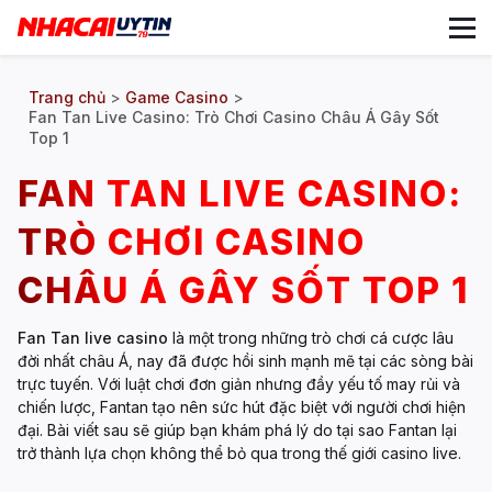
Trang chủ
>
Game Casino
>
Fan Tan Live Casino: Trò Chơi Casino Châu Á Gây Sốt
Top 1
FAN TAN LIVE CASINO:
TRÒ CHƠI CASINO
CHÂU Á GÂY SỐT TOP 1
Fan Tan live casino
là một trong những trò chơi cá cược lâu
đời nhất châu Á, nay đã được hồi sinh mạnh mẽ tại các sòng bài
trực tuyến. Với luật chơi đơn giản nhưng đầy yếu tố may rủi và
chiến lược, Fantan tạo nên sức hút đặc biệt với người chơi hiện
đại. Bài viết sau sẽ giúp bạn khám phá lý do tại sao Fantan lại
trở thành lựa chọn không thể bỏ qua trong thế giới casino live.