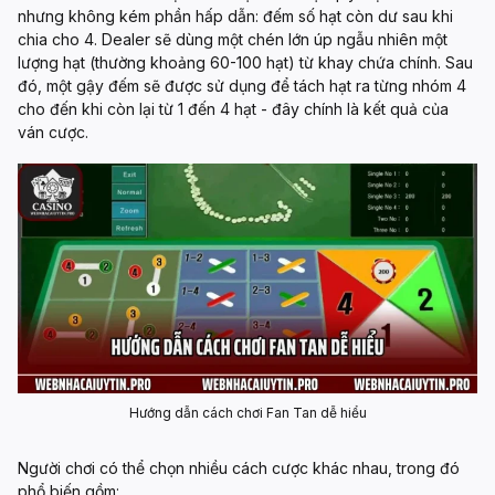
nhưng không kém phần hấp dẫn: đếm số hạt còn dư sau khi
chia cho 4. Dealer sẽ dùng một chén lớn úp ngẫu nhiên một
lượng hạt (thường khoảng 60-100 hạt) từ khay chứa chính. Sau
đó, một gậy đếm sẽ được sử dụng để tách hạt ra từng nhóm 4
cho đến khi còn lại từ 1 đến 4 hạt - đây chính là kết quả của
ván cược.
Hướng dẫn cách chơi Fan Tan dễ hiểu
Người chơi có thể chọn nhiều cách cược khác nhau, trong đó
phổ biến gồm: