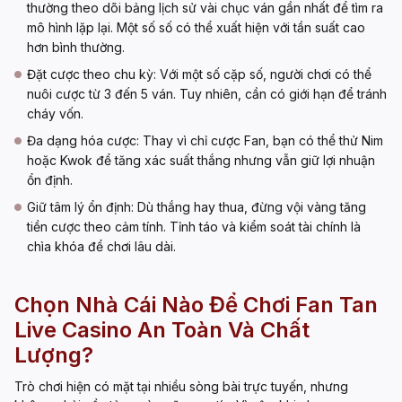
thường theo dõi bảng lịch sử vài chục ván gần nhất để tìm ra
mô hình lặp lại. Một số số có thể xuất hiện với tần suất cao
hơn bình thường.
Đặt cược theo chu kỳ: Với một số cặp số, người chơi có thể
nuôi cược từ 3 đến 5 ván. Tuy nhiên, cần có giới hạn để tránh
cháy vốn.
Đa dạng hóa cược: Thay vì chỉ cược Fan, bạn có thể thử Nim
hoặc Kwok để tăng xác suất thắng nhưng vẫn giữ lợi nhuận
ổn định.
Giữ tâm lý ổn định: Dù thắng hay thua, đừng vội vàng tăng
tiền cược theo cảm tính. Tỉnh táo và kiểm soát tài chính là
chìa khóa để chơi lâu dài.
Chọn Nhà Cái Nào Để Chơi Fan Tan
Live Casino An Toàn Và Chất
Lượng?
Trò chơi hiện có mặt tại nhiều sòng bài trực tuyến, nhưng