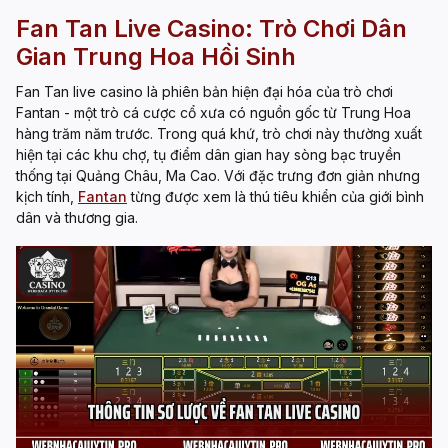
Fan Tan Live Casino: Trò Chơi Dân
Gian Trung Hoa Hồi Sinh
Fan Tan live casino là phiên bản hiện đại hóa của trò chơi
Fantan - một trò cá cược cổ xưa có nguồn gốc từ Trung Hoa
hàng trăm năm trước. Trong quá khứ, trò chơi này thường xuất
hiện tại các khu chợ, tụ điểm dân gian hay sòng bạc truyền
thống tại Quảng Châu, Ma Cao. Với đặc trưng đơn giản nhưng
kịch tính,
Fantan
từng được xem là thú tiêu khiển của giới bình
dân và thương gia.