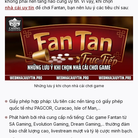
không phải nền tảng nào cũng uy tín. Vì vậy, khi chọn
nhà cái uy tín
để chơi Fantan, bạn nên lưu ý các tiêu chí sau:
Những lưu ý khi chọn nhà cái chơi game
Giấy phép hợp pháp: Ưu tiên các nền tảng có giấy phép
quốc tế như PAGCOR, Curacao, Isle of Man,...
Phát hành bởi nhà cung cấp nổi tiếng: Các game Fantan từ
SA Gaming, Evolution Gaming, Dream Gaming,... thường đảm
bảo chất lượng cao, livestream mượt và tỷ lệ cược minh bạch.