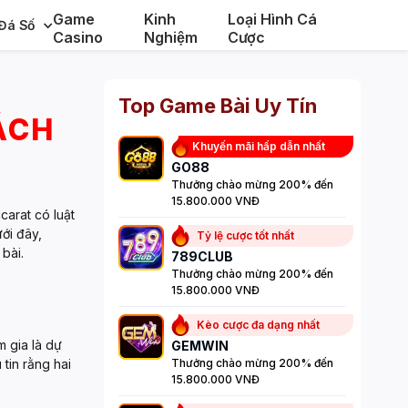
Game
Kinh
Loại Hình Cá
Đá Số
Casino
Nghiệm
Cược
Top Game Bài Uy Tín
ÁCH
Khuyến mãi hấp dẫn nhất
GO88
Thưởng chào mừng 200% đến
15.800.000 VNĐ
carat có luật
ới đây,
Tỷ lệ cược tốt nhất
bài.
789CLUB
Thưởng chào mừng 200% đến
15.800.000 VNĐ
Kèo cược đa dạng nhất
m gia là dự
GEMWIN
tin rằng hai
Thưởng chào mừng 200% đến
15.800.000 VNĐ