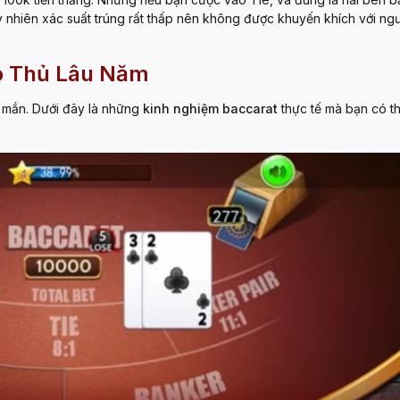
uy nhiên xác suất trúng rất thấp nên không được khuyến khích với ngư
o Thủ Lâu Năm
y mắn. Dưới đây là những
kinh nghiệm baccarat
thực tế mà bạn có t