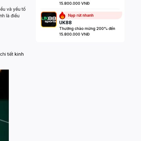
15.800.000 VNĐ
iểu và yếu tố
nh là điều
Nạp rút nhanh
UK88
Thưởng chào mừng 200% đến
15.800.000 VNĐ
chi tiết
kinh