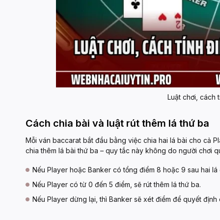
Luật chơi, cách 
Cách chia bài và luật rút thêm lá thứ ba
Mỗi ván baccarat bắt đầu bằng việc chia hai lá bài cho cả P
chia thêm lá bài thứ ba – quy tắc này không do người chơi 
Nếu Player hoặc Banker có tổng điểm 8 hoặc 9 sau hai lá đ
Nếu Player có từ 0 đến 5 điểm, sẽ rút thêm lá thứ ba.
Nếu Player dừng lại, thì Banker sẽ xét điểm để quyết định 