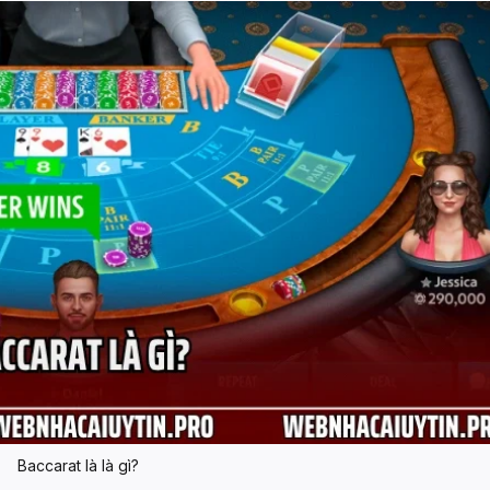
Baccarat là là gì?