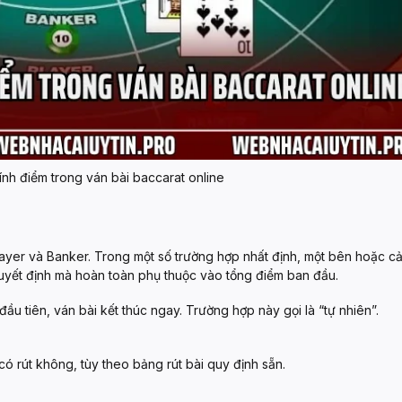
tính điểm trong ván bài baccarat online
layer và Banker. Trong một số trường hợp nhất định, một bên hoặc c
quyết định mà hoàn toàn phụ thuộc vào tổng điểm ban đầu.
ầu tiên, ván bài kết thúc ngay. Trường hợp này gọi là “tự nhiên”.
có rút không, tùy theo bảng rút bài quy định sẵn.