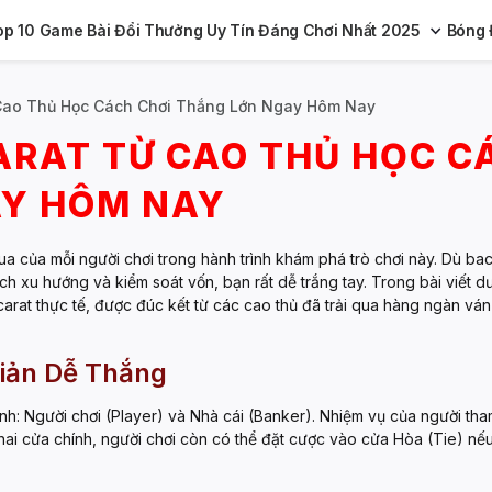
op 10 Game Bài Đổi Thưởng Uy Tín Đáng Chơi Nhất 2025
Bóng 
 Cao Thủ Học Cách Chơi Thắng Lớn Ngay Hôm Nay
ARAT TỪ CAO THỦ HỌC C
AY HÔM NAY
ua của mỗi người chơi trong hành trình khám phá trò chơi này. Dù bac
 xu hướng và kiểm soát vốn, bạn rất dễ trắng tay. Trong bài viết dư
arat thực tế, được đúc kết từ các cao thủ đã trải qua hàng ngàn ván 
Giản Dễ Thắng
ính: Người chơi (Player) và Nhà cái (Banker). Nhiệm vụ của người tha
ai cửa chính, người chơi còn có thể đặt cược vào cửa Hòa (Tie) nếu 