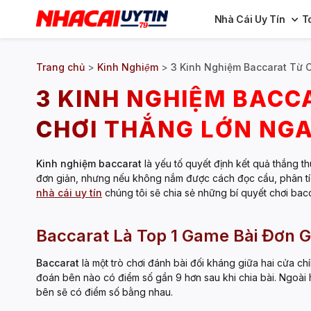
Nhà Cái Uy Tín
T
Trang chủ
>
Kinh Nghiệm
>
3 Kinh Nghiệm Baccarat Từ
3 KINH NGHIỆM BACC
CHƠI THẮNG LỚN NG
Kinh nghiệm baccarat
là yếu tố quyết định kết quả thắng th
đơn giản, nhưng nếu không nắm được cách đọc cầu, phân tích
nhà cái uy tín
chúng tôi sẽ chia sẻ những bí quyết chơi bacc
Baccarat Là Top 1 Game Bài Đơn 
Baccarat
là một trò chơi đánh bài đối kháng giữa hai cửa ch
đoán bên nào có điểm số gần 9 hơn sau khi chia bài. Ngoài h
bên sẽ có điểm số bằng nhau.