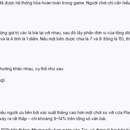
 đã được hệ thống hóa hoàn toàn trong game. Người chơi chỉ cần hiể
g giá trị các lá bài lại với nhau, sau đó lấy phần đơn vị của tổng đó.
 và lá A tính là 1 điểm. Nếu một bên được chia lá 7 và 8 (tổng là 15), th
 thưởng khác nhau, cụ thể như sau:
ng).
u người ưu tiên bởi xác suất thắng cao hơn một chút so với cửa Pl
 xảy ra rất thấp – chỉ khoảng 9–14% trên tổng số ván bài.
100k tiền thắng. Nhưng nếu bạn cược vào Tie, và đúng là hai bên 