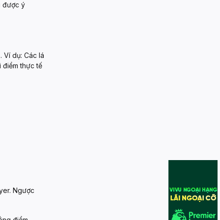
u được ý
 Ví dụ: Các lá
ì điểm thực tế
ayer. Ngược
bằng điểm