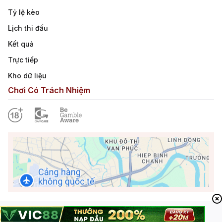
Tỷ lệ kèo
Lịch thi đấu
Kết quả
Trực tiếp
Kho dữ liệu
Chơi Có Trách Nhiệm
Điều khoản & Điều kiện
Chính sách bảo mật
Liên hệ