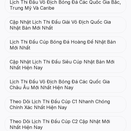
Lịch Thi Đấu Vô Địch Bóng Đá Các Quốc Gia Bắc,
Trung Mỹ Và Caribe
Cập Nhật Lịch Thi Đấu Giải Vô Địch Quốc Gia
Nhật Bản Mới Nhất
Lịch Thi Đấu Cúp Bóng Đá Hoàng Đế Nhật Bản
Mới Nhất
Cập Nhật Lịch Thi Đấu Siêu Cúp Nhật Bản Mới
Nhất Hiện Nay
Lịch Thi Đấu Vô Địch Bóng Đá Các Quốc Gia
Châu Âu Mới Nhất Hiện Nay
Theo Dõi Lịch Thi Đấu Cúp C1 Nhanh Chóng
Chính Xác Nhất Hiện Nay
Theo Dõi Lịch Thi Đấu Cúp C2 Cập Nhật Mới
Nhất Hiện Nay