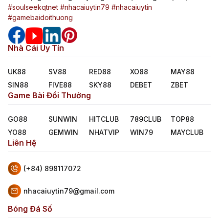
#soulseekqtnet
#nhacaiuytin79
#nhacaiuytin
#gamebaidoithuong
Nhà Cái Uy Tín
UK88
SV88
RED88
XO88
MAY88
SIN88
FIVE88
SKY88
DEBET
ZBET
Game Bài Đổi Thưởng
GO88
SUNWIN
HITCLUB
789CLUB
TOP88
YO88
GEMWIN
NHATVIP
WIN79
MAYCLUB
Liên Hệ
(+84) 898117072
nhacaiuytin79@gmail.com
Bóng Đá Số