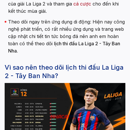
của giải La Liga 2 và tham gia
cá cược
cho đến khi
kết thúc mùa giải.
Theo dõi ngay trên ứng dụng di động: Hiện nay công
nghệ phát triển, có rất nhiều ứng dụng và trang web
cập nhật chi tiết tin tức bóng đá nên anh em hoàn
toàn có thể theo dõi
lịch thi đấu La Liga 2 - Tây Ban
Nha.
Vì sao nên theo dõi lịch thi đấu La Liga
2 - Tây Ban Nha?