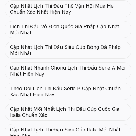
Cập Nhật Lịch Thi Đấu Thế Vận Hội Mùa Hè
Chuẩn Xác Nhất Hiện Nay
Lịch Thi Đấu Vô Địch Quốc Gia Pháp Cập Nhật
Mới Nhất
Cập Nhật Lịch Thi Đấu Siêu Cúp Bóng Đá Pháp
Mới Nhất
Cập Nhật Nhanh Chóng Lịch Thi Đấu Serie A Mới
Nhất Hiện Nay
Theo Dõi Lịch Thi Đấu Serie B Cập Nhật Chuẩn
Xác Nhất Hiện Nay
Cập Nhật Mới Nhất Lịch Thi Đấu Cúp Quốc Gia
Italia Chuẩn Xác
Cập Nhật Lịch Thi Đấu Siêu Cúp Italia Mới Nhất
Hiện Nay