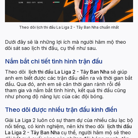
Theo dõi lịch thi đấu La Liga 2 - Tây Ban Nha chuẩn nhất
Dưới đây sẽ là những lợi ích mà người hâm mộ theo
dõi sát sao lịch thi đấu, cụ thể như sau.
Nắm bắt chi tiết tình hình trận đấu
Theo dõi
lịch thi đấu La Liga 2 - Tây Ban Nha
sẽ giúp
anh em biết được các trận đấu diễn ra và thời gian bắt
đầu. Qua đó, anh em sẽ căn thời gian rảnh rỗi để
tham gia và nắm bắt tình hình, kết quả thi đấu cũng
như phong độ năng lực của các đội bóng.
Theo dõi được nhiều trận đấu kinh điển
Giải La Liga 2 luôn có sự tham dự của nhiều câu lạc bộ
nổi tiếng, có kinh nghiệm, nên khi theo dõi
lịch thi đấu
La Liga 2 - Tây Ban Nha
cụ thể, người hâm mộ sẽ theo