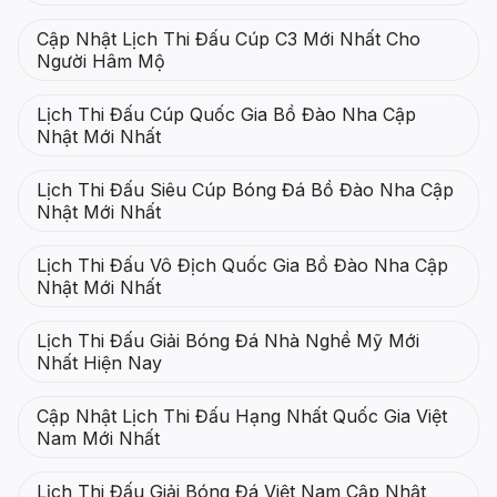
Cập Nhật Lịch Thi Đấu Cúp C3 Mới Nhất Cho
Người Hâm Mộ
Lịch Thi Đấu Cúp Quốc Gia Bồ Đào Nha Cập
Nhật Mới Nhất
Lịch Thi Đấu Siêu Cúp Bóng Đá Bồ Đào Nha Cập
Nhật Mới Nhất
Lịch Thi Đấu Vô Địch Quốc Gia Bồ Đào Nha Cập
Nhật Mới Nhất
Lịch Thi Đấu Giải Bóng Đá Nhà Nghề Mỹ Mới
Nhất Hiện Nay
Cập Nhật Lịch Thi Đấu Hạng Nhất Quốc Gia Việt
Nam Mới Nhất
Lịch Thi Đấu Giải Bóng Đá Việt Nam Cập Nhật