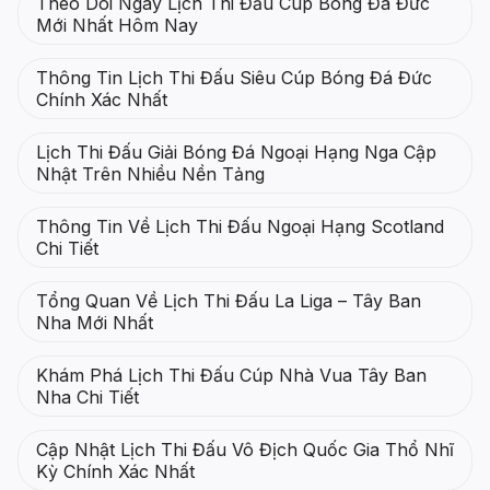
Theo Dõi Ngay Lịch Thi Đấu Cúp Bóng Đá Đức
Mới Nhất Hôm Nay
Thông Tin Lịch Thi Đấu Siêu Cúp Bóng Đá Đức
Chính Xác Nhất
Lịch Thi Đấu Giải Bóng Đá Ngoại Hạng Nga Cập
Nhật Trên Nhiều Nền Tảng
Thông Tin Về Lịch Thi Đấu Ngoại Hạng Scotland
Chi Tiết
Tổng Quan Về Lịch Thi Đấu La Liga – Tây Ban
Nha Mới Nhất
Khám Phá Lịch Thi Đấu Cúp Nhà Vua Tây Ban
Nha Chi Tiết
Cập Nhật Lịch Thi Đấu Vô Địch Quốc Gia Thổ Nhĩ
Kỳ Chính Xác Nhất