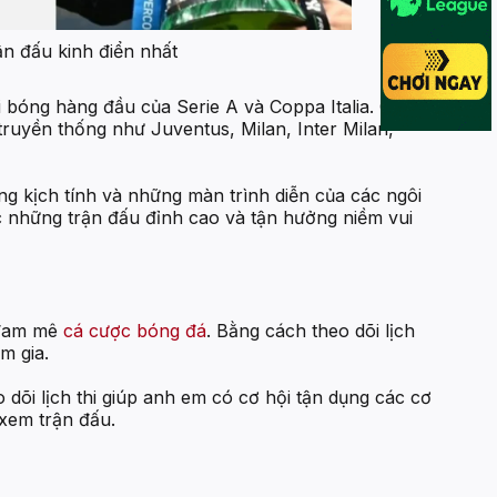
ận đấu kinh điển nhất
i bóng hàng đầu của Serie A và Coppa Italia. Cược
truyền thống như Juventus, Milan, Inter Milan,
g kịch tính và những màn trình diễn của các ngôi
c những trận đấu đỉnh cao và tận hưởng niềm vui
ủ đam mê
cá cược bóng đá
. Bằng cách theo dõi lịch
am gia.
dõi lịch thi giúp anh em có cơ hội tận dụng các cơ
 xem trận đấu.