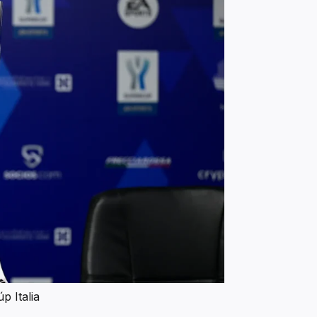
p Italia