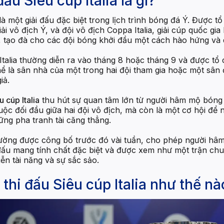
đấu Siêu cúp Italia là gì?
 là một giải đấu đặc biệt trong lịch trình bóng đá Ý. Được 
iải vô địch Ý, và đội vô địch Coppa Italia, giải cúp quốc gia
c, tạo đà cho các đội bóng khởi đầu một cách hào hứng và 
Italia thường diễn ra vào tháng 8 hoặc tháng 9 và được tổ
ể là sân nhà của một trong hai đội tham gia hoặc một sân
iả.
u cúp Italia
thu hút sự quan tâm lớn từ người hâm mộ bóng đ
uộc đối đầu giữa hai đội vô địch, mà còn là một cơ hội 
ng pha tranh tài căng thẳng.
hường được công bố trước đó vài tuần, cho phép người hâ
đấu mang tính chất đặc biệt và được xem như một trận ch
iễn tài năng và sự sắc sảo.
 thi đấu Siêu cúp Italia như thế nà