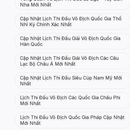
Nha Mới Nhất
Cập Nhật Lịch Thi Đấu Vô Địch Quốc Gia Thổ
Nhĩ Kỳ Chính Xác Nhất
Cập Nhật Lịch Thi Đấu Giải Vô Địch Quốc Gia
Hàn Quốc
Cập Nhật Lịch Thi Đấu Giải Vô Địch Các Câu
Lạc Bộ Châu Á Mới Nhất
Cập Nhật Lịch Thi Đấu Siêu Cúp Nam Mỹ Mới
Nhất
Lịch Thi Đấu Vô Địch Các Quốc Gia Châu Phi
Mới Nhất
Lịch Thi Đấu Vô Địch Quốc Gia Pháp Cập Nhật
Mới Nhất