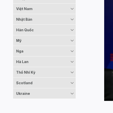
Việt Nam
Nhật Bản
Hàn Quốc
Mỹ
Nga
Hà Lan
Thổ Nhĩ Kỳ
Scotland
Ukraine