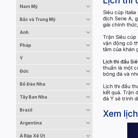
Lịch thi 
Nam Mỹ
Siêu cúp Italia
địch Serie A, g
Bắc và Trung Mỹ
giải chính thứ
Anh
Trận Siêu cúp 
vận động có th
Pháp
tâm của khán g
Ý
Lịch thi đấu Siê
thuần là một c
Đức
bóng đá và nhữ
Bồ Đào Nha
Lịch thi đấu t
kết quả. Trận 
Tây Ban Nha
đá Ý sẽ trình d
Brazil
Xem lịch
Argentina
Ả Rập Xê Út