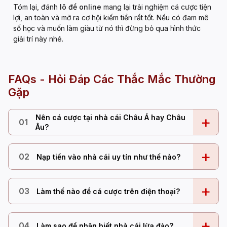
Tóm lại, đánh
lô đề online
mang lại trải nghiệm cá cược tiện
lợi, an toàn và mở ra cơ hội kiếm tiền rất tốt. Nếu có đam mê
số học và muốn làm giàu từ nó thì đừng bỏ qua hình thức
giải trí này nhé.
FAQs - Hỏi Đáp Các Thắc Mắc Thường
Gặp
Nên cá cược tại nhà cái Châu Á hay Châu
+
01
Âu?
+
02
Nạp tiền vào nhà cái uy tín như thế nào?
+
03
Làm thế nào để cá cược trên điện thoại?
+
04
Làm sao để nhận biết nhà cái lừa đảo?