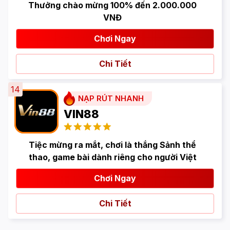
Thưởng chào mừng 100% đến 2.000.000
VNĐ
Chơi Ngay
Chi Tiết
14
NẠP RÚT NHANH
VIN88
Tiệc mừng ra mắt, chơi là thắng Sảnh thể
thao, game bài dành riêng cho người Việt
Chơi Ngay
Chi Tiết