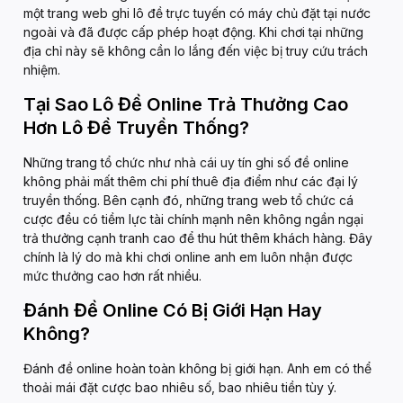
một trang web ghi lô đề trực tuyến có máy chủ đặt tại nước
ngoài và đã được cấp phép hoạt động. Khi chơi tại những
địa chỉ này sẽ không cần lo lắng đến việc bị truy cứu trách
nhiệm.
Tại Sao Lô Đề Online Trả Thưởng Cao
Hơn Lô Đề Truyền Thống?
Những trang tổ chức như
nhà cái uy tín
ghi số đề online
không phải mất thêm chi phí thuê địa điểm như các đại lý
truyền thống. Bên cạnh đó, những trang web tổ chức cá
cược đều có tiềm lực tài chính mạnh nên không ngần ngại
trả thưởng cạnh tranh cao để thu hút thêm khách hàng. Đây
chính là lý do mà khi chơi online anh em luôn nhận được
mức thưởng cao hơn rất nhiều.
Đánh Đề Online Có Bị Giới Hạn Hay
Không?
Đánh đề online hoàn toàn không bị giới hạn. Anh em có thể
thoải mái đặt cược bao nhiêu số, bao nhiêu tiền tùy ý.