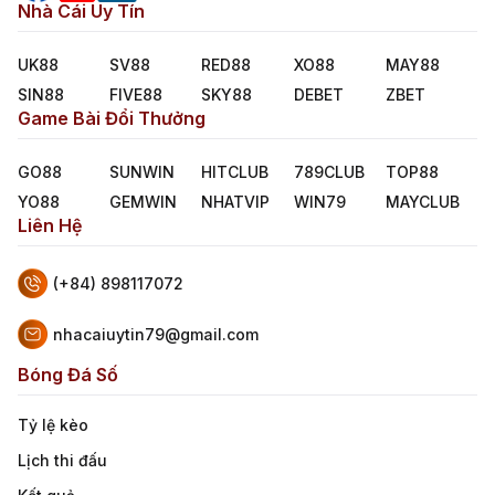
Nhà Cái Uy Tín
UK88
SV88
RED88
XO88
MAY88
SIN88
FIVE88
SKY88
DEBET
ZBET
Game Bài Đổi Thưởng
GO88
SUNWIN
HITCLUB
789CLUB
TOP88
YO88
GEMWIN
NHATVIP
WIN79
MAYCLUB
Liên Hệ
(+84) 898117072
nhacaiuytin79@gmail.com
Bóng Đá Số
Tỷ lệ kèo
Lịch thi đấu