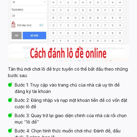
Tân thủ mới chơi lô đề trực tuyến có thể bắt đầu theo những
bước sau:
Bước 1: Truy cập vào trang chủ của nhà cái uy tín để
đăng ký tài khoản
Bước 2: Đăng nhập và nạp một khoản tiền để có vốn đặt
cược lô đề
Bước 3: Quay trở lại giao diện chính của nhà cái rồi chọn
mục ‘’lô đề’’
Bước 4: Chọn hình thức muốn chơi như: Đánh đề, đầu