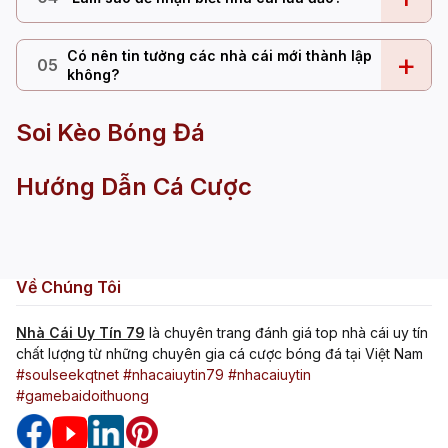
Có nên tin tưởng các nhà cái mới thành lập
+
05
không?
Soi Kèo Bóng Đá
Hướng Dẫn Cá Cược
Về Chúng Tôi
Nhà Cái Uy Tín 79
là chuyên trang đánh giá top nhà cái uy tín
chất lượng từ những chuyên gia cá cược bóng đá tại Việt Nam
#soulseekqtnet
#nhacaiuytin79
#nhacaiuytin
#gamebaidoithuong