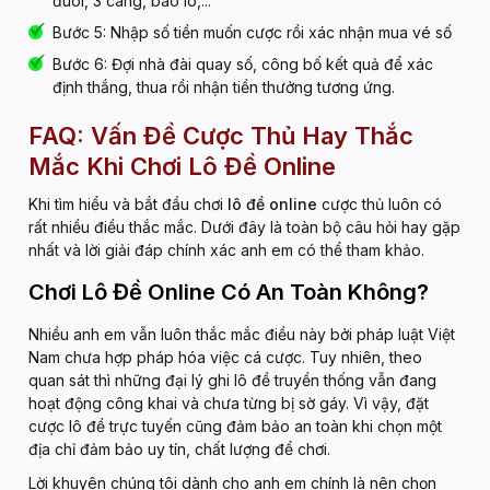
đuôi, 3 càng, bao lô,...
Bước 5: Nhập số tiền muốn cược rồi xác nhận mua vé số
Bước 6: Đợi nhà đài quay số, công bố kết quả để xác
định thắng, thua rồi nhận tiền thưởng tương ứng.
FAQ: Vấn Đề Cược Thủ Hay Thắc
Mắc Khi Chơi Lô Đề Online
Khi tìm hiểu và bắt đầu chơi
lô đề online
cược thủ luôn có
rất nhiều điều thắc mắc. Dưới đây là toàn bộ câu hỏi hay gặp
nhất và lời giải đáp chính xác anh em có thể tham khảo.
Chơi Lô Đề Online Có An Toàn Không?
Nhiều anh em vẫn luôn thắc mắc điều này bởi pháp luật Việt
Nam chưa hợp pháp hóa việc cá cược. Tuy nhiên, theo
quan sát thì những đại lý ghi lô đề truyền thống vẫn đang
hoạt động công khai và chưa từng bị sờ gáy. Vì vậy, đặt
cược lô đề trực tuyến cũng đảm bảo an toàn khi chọn một
địa chỉ đảm bảo uy tín, chất lượng để chơi.
Lời khuyên chúng tôi dành cho anh em chính là nên chọn