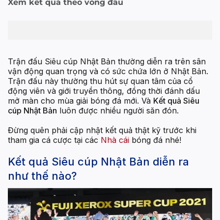
Xem kết quả theo vòng đấu
Trận đấu Siêu cúp Nhật Bản thường diễn ra trên sân
vận động quan trọng và có sức chứa lớn ở Nhật Bản.
Trận đấu này thường thu hút sự quan tâm của cổ
động viên và giới truyền thông, đồng thời đánh dấu
mở màn cho mùa giải bóng đá mới. Và
Kết quả Siêu
cúp Nhật Bản
luôn được nhiều người săn đón.
Đừng quên phải cập nhật kết quả thật kỹ trước khi
tham gia cá cược tại các
Nhà cái
bóng đá nhé!
Kết quả Siêu cúp Nhật Bản diễn ra
như thế nào?