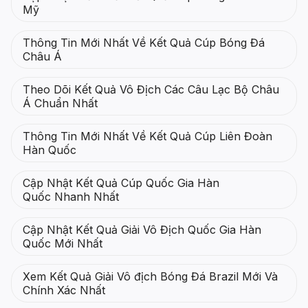
Mỹ
Thông Tin Mới Nhất Về Kết Quả Cúp Bóng Đá
Châu Á
Theo Dõi Kết Quả Vô Địch Các Câu Lạc Bộ Châu
Á Chuẩn Nhất
Thông Tin Mới Nhất Về Kết Quả Cúp Liên Đoàn
Hàn Quốc
Cập Nhật Kết Quả Cúp Quốc Gia Hàn
Quốc Nhanh Nhất
Cập Nhật Kết Quả Giải Vô Địch Quốc Gia Hàn
Quốc Mới Nhất
Xem Kết Quả Giải Vô địch Bóng Đá Brazil Mới Và
Chính Xác Nhất