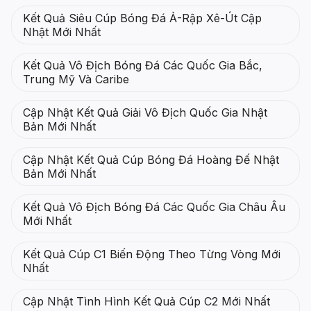
Kết Quả Siêu Cúp Bóng Đá Ả-Rập Xê-Út Cập
Nhật Mới Nhất
Kết Quả Vô Địch Bóng Đá Các Quốc Gia Bắc,
Trung Mỹ Và Caribe
Cập Nhật Kết Quả Giải Vô Địch Quốc Gia Nhật
Bản Mới Nhất
Cập Nhật Kết Quả Cúp Bóng Đá Hoàng Đế Nhật
Bản Mới Nhất
Kết Quả Vô Địch Bóng Đá Các Quốc Gia Châu Âu
Mới Nhất
Kết Quả Cúp C1 Biến Động Theo Từng Vòng Mới
Nhất
Cập Nhật Tình Hình Kết Quả Cúp C2 Mới Nhất