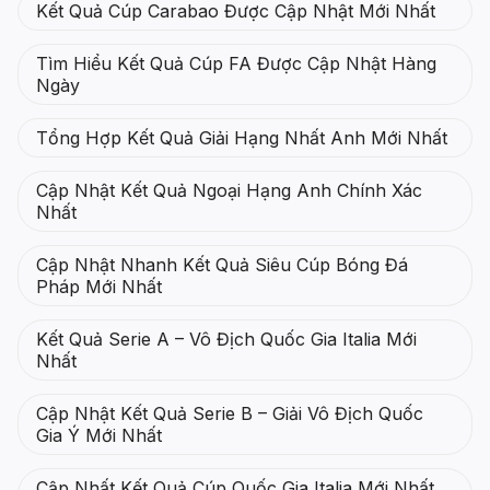
Kết Quả Cúp Carabao Được Cập Nhật Mới Nhất
Tìm Hiểu Kết Quả Cúp FA Được Cập Nhật Hàng
Ngày
Tổng Hợp Kết Quả Giải Hạng Nhất Anh Mới Nhất
Cập Nhật Kết Quả Ngoại Hạng Anh Chính Xác
Nhất
Cập Nhật Nhanh Kết Quả Siêu Cúp Bóng Đá
Pháp Mới Nhất
Kết Quả Serie A – Vô Địch Quốc Gia Italia Mới
Nhất
Cập Nhật Kết Quả Serie B – Giải Vô Địch Quốc
Gia Ý Mới Nhất
Cập Nhất Kết Quả Cúp Quốc Gia Italia Mới Nhất