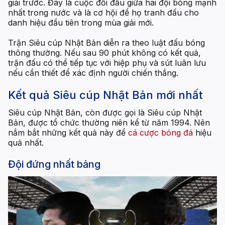
giải trước. Đây là cuộc đối đầu giữa hai đội bóng mạnh
nhất trong nước và là cơ hội để họ tranh đấu cho
danh hiệu đầu tiên trong mùa giải mới.
Trận Siêu cúp Nhật Bản diễn ra theo luật đấu bóng
thông thường. Nếu sau 90 phút không có kết quả,
trận đấu có thể tiếp tục với hiệp phụ và sút luân lưu
nếu cần thiết để xác định người chiến thắng.
Kết quả Siêu cúp Nhật Bản mới nhất
Siêu cúp Nhật Bản, còn được gọi là Siêu cúp Nhật
Bản, được tổ chức thường niên kể từ năm 1994. Nên
nắm bắt những kết quả này để
cá cược bóng đá
hiệu
quả nhất.
Đội đứng nhất bảng