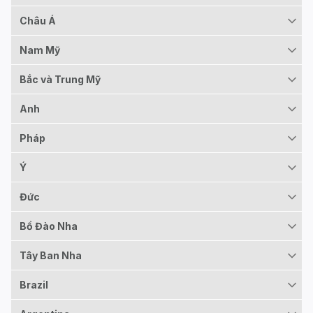
Châu Á
Nam Mỹ
Bắc và Trung Mỹ
Anh
Pháp
Ý
Đức
Bồ Đào Nha
Tây Ban Nha
Brazil