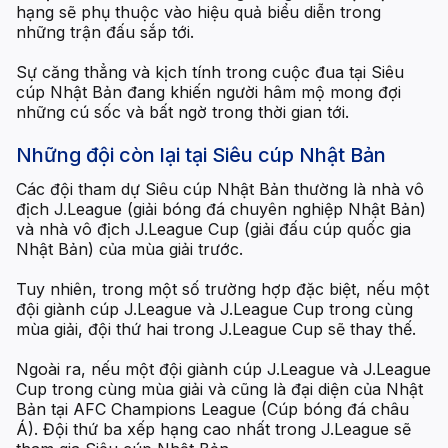
hạng sẽ phụ thuộc vào hiệu quả biểu diễn trong
những trận đấu sắp tới.
Sự căng thẳng và kịch tính trong cuộc đua tại Siêu
cúp Nhật Bản đang khiến người hâm mộ mong đợi
những cú sốc và bất ngờ trong thời gian tới.
Những đội còn lại tại Siêu cúp Nhật Bản
Các đội tham dự Siêu cúp Nhật Bản thường là nhà vô
địch J.League (giải bóng đá chuyên nghiệp Nhật Bản)
và nhà vô địch J.League Cup (giải đấu cúp quốc gia
Nhật Bản) của mùa giải trước.
Tuy nhiên, trong một số trường hợp đặc biệt, nếu một
đội giành cúp J.League và J.League Cup trong cùng
mùa giải, đội thứ hai trong J.League Cup sẽ thay thế.
Ngoài ra, nếu một đội giành cúp J.League và J.League
Cup trong cùng mùa giải và cũng là đại diện của Nhật
Bản tại AFC Champions League (Cúp bóng đá châu
Á). Đội thứ ba xếp hạng cao nhất trong J.League sẽ