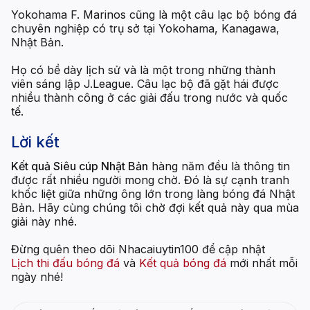
Yokohama F. Marinos cũng là một câu lạc bộ bóng đá
chuyên nghiệp có trụ sở tại Yokohama, Kanagawa,
Nhật Bản.
Họ có bề dày lịch sử và là một trong những thành
viên sáng lập J.League. Câu lạc bộ đã gặt hái được
nhiều thành công ở các giải đấu trong nước và quốc
tế.
Lời kết
Kết quả Siêu cúp Nhật Bản
hàng năm đều là thông tin
được rất nhiều người mong chờ. Đó là sự cạnh tranh
khốc liệt giữa những ông lớn trong làng bóng đá Nhật
Bản. Hãy cùng chúng tôi chờ đợi kết quả này qua mùa
giải này nhé.
Đừng quên theo dõi Nhacaiuytin100 để cập nhật
Lịch thi đấu bóng đá
và
Kết quả bóng đá
mới nhất mỗi
ngày nhé!