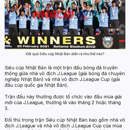
Kết quả Siêu cúp Nhật Bản diễn ra như thế nào?
Siêu cúp Nhật Bản là một trận đấu bóng đá truyền
thống giữa nhà vô địch J.League (giải bóng đá chuyên
nghiệp Nhật Bản) và nhà vô địch J.League Cup (giải
đấu cúp quốc gia Nhật Bản).
Trận đấu này thường được tổ chức vào đầu mùa giải
mới của J.League, thường là vào tháng 2 hoặc tháng
3.
Đối thủ trong trận Siêu cúp Nhật Bản bao gồm nhà vô
địch J.League và nhà vô địch J.League Cup của mùa