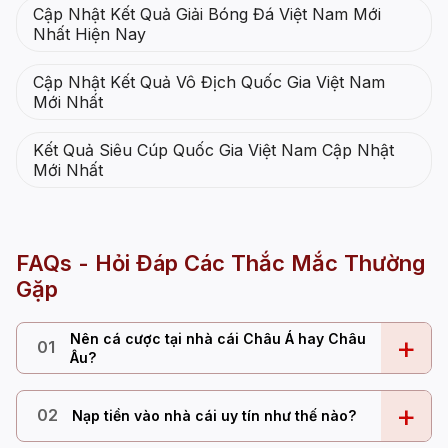
Cập Nhật Kết Quả Giải Bóng Đá Việt Nam Mới
Nhất Hiện Nay
Cập Nhật Kết Quả Vô Địch Quốc Gia Việt Nam
Mới Nhất
Kết Quả Siêu Cúp Quốc Gia Việt Nam Cập Nhật
Mới Nhất
FAQs - Hỏi Đáp Các Thắc Mắc Thường
Gặp
Nên cá cược tại nhà cái Châu Á hay Châu
+
01
Âu?
+
02
Nạp tiền vào nhà cái uy tín như thế nào?